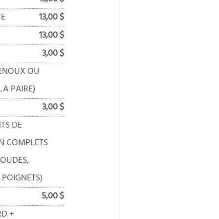
TE
13,00 $
13,00 $
3,00 $
GENOUX OU
LA PAIRE)
3,00 $
TS DE
N COMPLETS
COUDES,
 POIGNETS)
5,00 $
D +