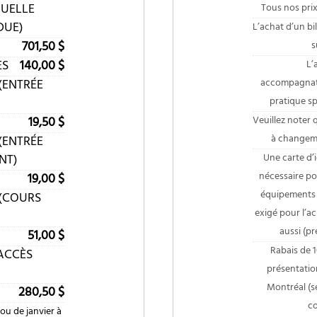
UELLE
Tous nos prix
DUE)
L’achat d’un bil
701,50 $
s
ES
140,00 $
L’
(ENTRÉE
accompagnate
pratique sp
19,50 $
Veuillez noter q
à changeme
(ENTRÉE
NT)
Une carte d’i
nécessaire po
19,00 $
équipements s
(COURS
exigé pour l’ac
aussi (pr
51,00 $
Rabais de 
(ACCÈS
présentatio
Montréal (s
280,50 $
co
ou de janvier à