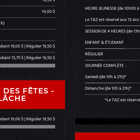
16,50 $
HEURE JEUNESSE (de 10h00 à
14,00 $
Le TAZ est réservé aux 13 ans 
MX)
SESSION DE 4 HEURES (de 13h
ENFANT & ÉTUDIANT
iant 19,00 $ | Régulier 19,50 $
RÉGULIER
diant 15,75 $ | Régulier 16,50 $
JOURNÉE COMPLÈTE :
Samedi (de 10h à 21h)*
Dimanche (de 10h à 21h)*
 DES FÊTES -
LÂCHE
*Le TAZ est réservé
iant 19,00 $ | Régulier 19,50 $