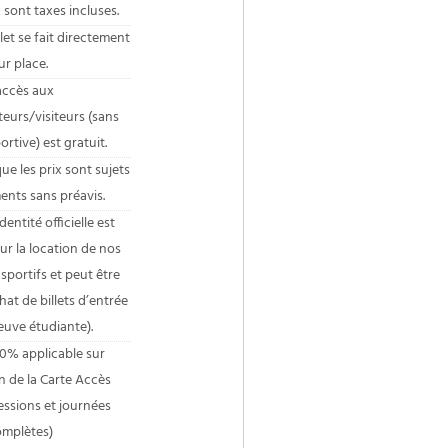
 sont taxes incluses.
let se fait directement
ur place.
accès aux
urs/visiteurs (sans
ortive) est gratuit.
ue les prix sont sujets
nts sans préavis.
dentité officielle est
ur la location de nos
portifs et peut être
hat de billets d’entrée
euve étudiante).
10% applicable sur
n de la Carte Accès
essions et journées
mplètes)