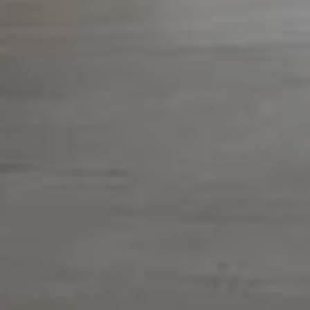
28
COACHS
810
ÉQUIPEMENTS EN LOCATION
Voir nos
Installations