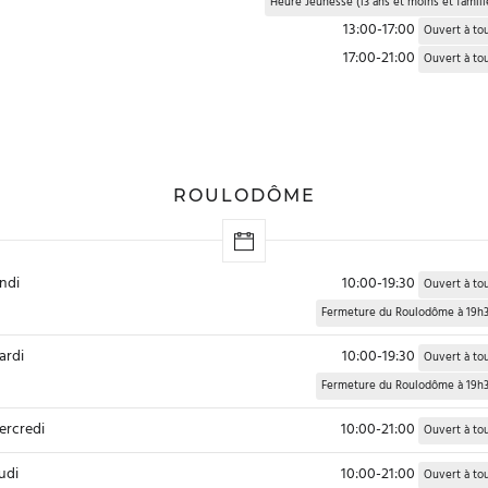
Heure Jeunesse (13 ans et moins et famill
13:00-17:00
Ouvert à to
17:00-21:00
Ouvert à to
ROULODÔME
ndi
10:00-19:30
Ouvert à to
Fermeture du Roulodôme à 19h
rdi
10:00-19:30
Ouvert à to
Fermeture du Roulodôme à 19h
rcredi
10:00-21:00
Ouvert à to
udi
10:00-21:00
Ouvert à to