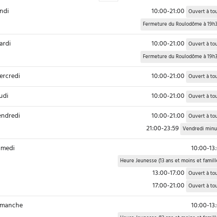
ndi
10:00-21:00
Ouvert à to
Fermeture du Roulodôme à 19h
rdi
10:00-21:00
Ouvert à to
Fermeture du Roulodôme à 19h
rcredi
10:00-21:00
Ouvert à to
udi
10:00-21:00
Ouvert à to
ndredi
10:00-21:00
Ouvert à to
21:00-23:59
Vendredi minu
medi
10:00-13
Heure Jeunesse (13 ans et moins et famill
13:00-17:00
Ouvert à to
17:00-21:00
Ouvert à to
imanche
10:00-13