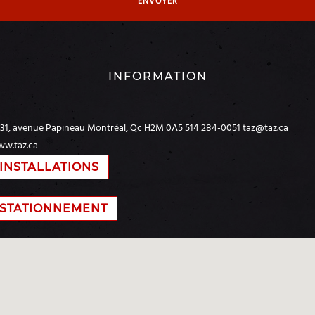
INFORMATION
31, avenue Papineau
Montréal, Qc H2M 0A5
514 284-0051
taz@taz.ca
w.taz.ca
INSTALLATIONS
STATIONNEMENT