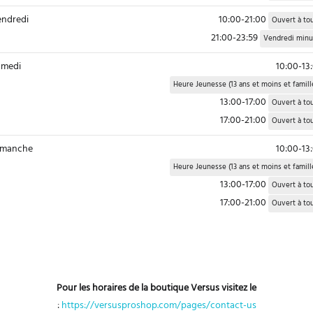
ndredi
10:00-21:00
Ouvert à to
21:00-23:59
Vendredi minu
medi
10:00-13
Heure Jeunesse (13 ans et moins et famill
13:00-17:00
Ouvert à to
17:00-21:00
Ouvert à to
imanche
10:00-13
Heure Jeunesse (13 ans et moins et famill
13:00-17:00
Ouvert à to
17:00-21:00
Ouvert à to
Pour les horaires de la boutique Versus visitez le
:
https://versusproshop.com/pages/contact-us