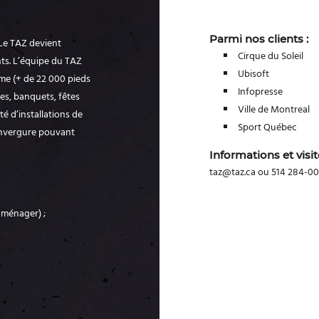
Parmi nos clients :
Le TAZ devient
Cirque du Soleil
ts. L’équipe du TAZ
Ubisoft
me (+ de 22 000 pieds
Infopresse
es, banquets, fêtes
Ville de Montreal
é d’installations de
Sport Québec
envergure pouvant
Informations et visit
taz@taz.ca ou 514 284-00
 ménager) ;