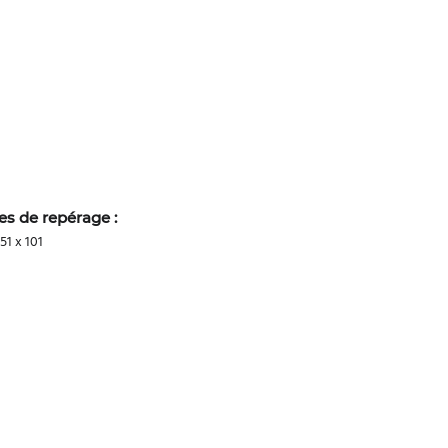
es de repérage :
51 x 101